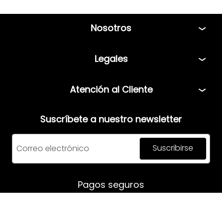
Nosotros
Tiendas
Legales
Bolsa de Trabajo
Políticas
Atención al Cliente
Términos y condiciones
Teléfono: 5544408013
Aviso de privacidad
Suscríbete a nuestro newsletter
Correo:
servicio@mensfashion.com
Facturación
Suscribirse
Comunícate vía Whatsapp
Horario de atención:
Pagos seguros
Lunes a Jueves: 08:00am a 06:00pm
Viernes: 8:00am a 05:00pm