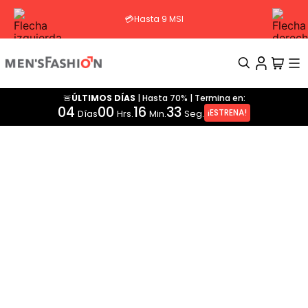
💳Hasta 9 MSI
🚨ÚLTIMOS DÍAS
|
Hasta 70%
|
Termina en:
TÉRMINOS MÁS BUSCADOS
04
00
16
33
¡ESTRENA!
Días
Hrs.
Min.
Seg.
1
.
traje
2
.
pantalon
3
.
camisa
4
.
saco
5
.
chamarra
6
.
sobrecamisa
7
.
chaleco
8
.
smoking