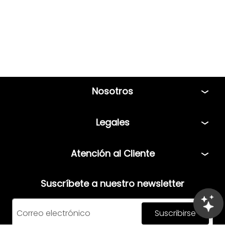
Nosotros
Tiendas
Legales
Bolsa de Trabajo
Políticas
Atención al Cliente
Términos y condiciones
Teléfono: 5544408013
Aviso de privacidad
Suscríbete a nuestro newsletter
Correo:
servicio@mensfashion.com
Facturación
Suscribirse
Comunícate vía Whatsapp