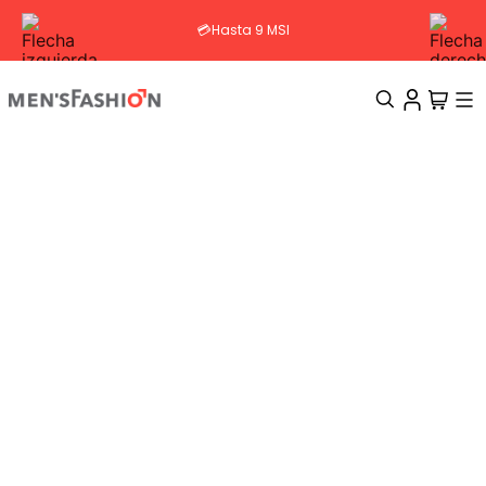
💳Hasta 9 MSI
TÉRMINOS MÁS BUSCADOS
1
.
traje
2
.
camisa
3
.
pantalon
4
.
saco
5
.
chamarra
6
.
sobrecamisa
7
.
chaleco
8
.
smoking