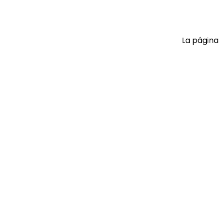
9
.
playera
10
.
abrigo
La página