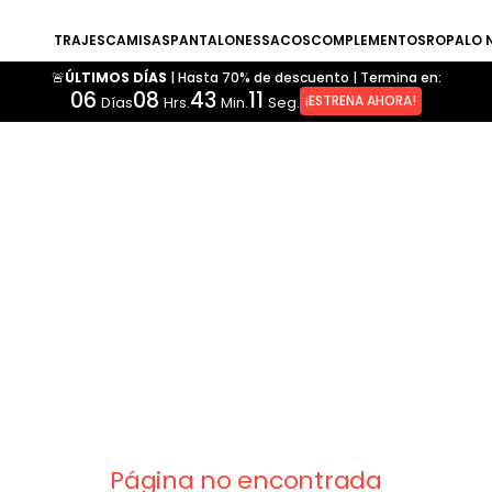
TRAJES
CAMISAS
PANTALONES
SACOS
COMPLEMENTOS
ROPA
LO 
🚨ÚLTIMOS DÍAS
|
Hasta 70% de descuento
|
Termina en:
06
08
43
11
¡ESTRENA AHORA!
Días
Hrs.
Min.
Seg.
Página no encontrada