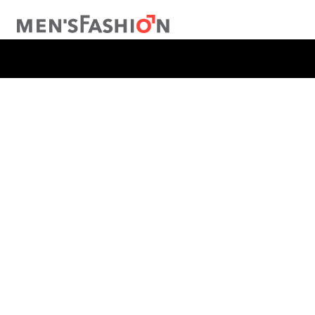
TÉRMINOS MÁS BUSCADOS
1
.
traje
2
.
camisa
3
.
pantalon
4
.
saco
5
.
chamarra
6
.
sobrecamisa
7
.
chaleco
8
.
smoking