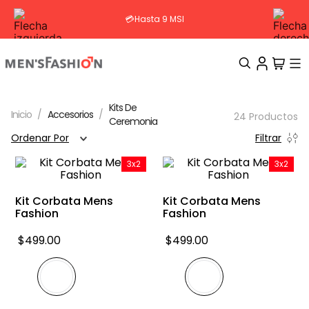
💳Hasta 9 MSI
TÉRMINOS MÁS BUSCADOS
Kits De
Accesorios
24
Productos
Ceremonia
1
.
traje
Ordenar Por
Filtrar
2
.
camisa
3x2
3x2
3
.
pantalon
4
.
saco
Kit Corbata Mens
Kit Corbata Mens
Fashion
Fashion
5
.
chamarra
$
499
.
00
$
499
.
00
6
.
sobrecamisa
7
.
smoking
8
.
chaleco