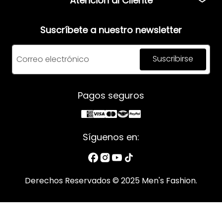
Atención al Cliente
Términos y condiciones
Teléfono: 5544408013
Aviso de privacidad
Suscríbete a nuestro newsletter
Correo:
servicio@mensfashion.com
Facturación
Suscribirse
Comunícate vía Whatsapp
Horario de atención:
Pagos seguros
Lunes a Jueves: 08:00am a 06:00pm
Viernes: 8:00am a 05:00pm
Síguenos en:
Derechos Reservados © 2025 Men's Fashion.