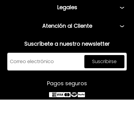
Tiendas
Legales
Bolsa de Trabajo
Políticas
Atención al Cliente
Términos y condiciones
Teléfono: 5544408013
Aviso de privacidad
Suscríbete a nuestro newsletter
Correo:
servicio@mensfashion.com
Facturación
Suscribirse
Comunícate vía Whatsapp
Horario de atención:
Pagos seguros
Lunes a Jueves: 08:00am a 06:00pm
Viernes: 8:00am a 05:00pm
Síguenos en: