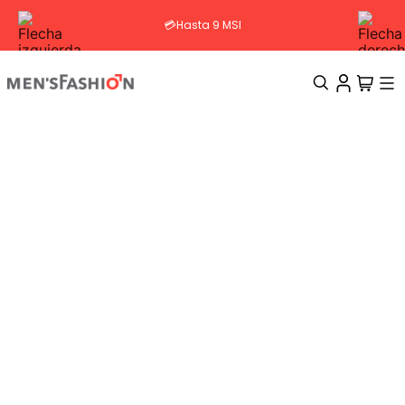
💳Hasta 9 MSI
TÉRMINOS MÁS BUSCADOS
1
.
traje
2
.
camisa
3
.
pantalon
4
.
saco
5
.
chamarra
6
.
sobrecamisa
7
.
smoking
8
.
chaleco