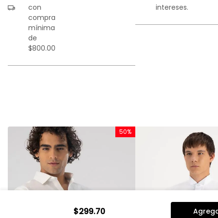
con
intereses.
compra
mínima
de
$800.00
%
50%
$
299
.
70
Agrega