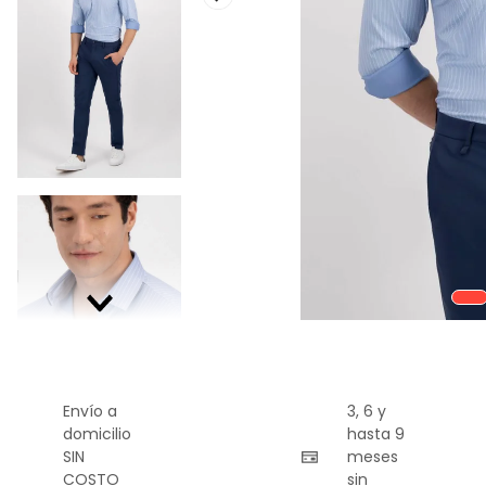
9
.
chaleco
10
.
abrigo
Envío a
3, 6 y
domicilio
hasta 9
SIN
meses
COSTO
sin