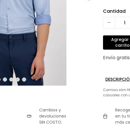
Cantidad
Agregar 
carrito
Envío grati
DESCRIPCI
Camisa slim fit
casuales con u
Cambios y
Recoge
devoluciones
en tu t
SIN COSTO.
más ce