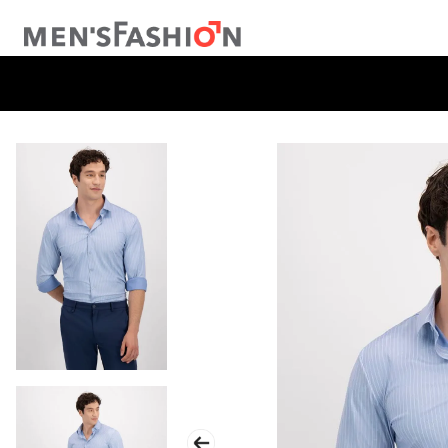
TÉRMINOS MÁS BUSCADOS
1
.
traje
2
.
pantalon
3
.
camisa
4
.
saco
5
.
chamarra
6
.
sobrecamisa
7
.
playera
8
.
smoking