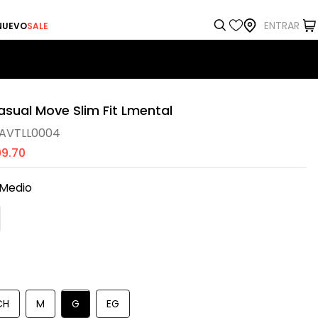
ENTRAR
NUEVO
SALE
sual Move Slim Fit Lmental
AVTLL0004
99
.
70
 Medio
CH
M
G
EG