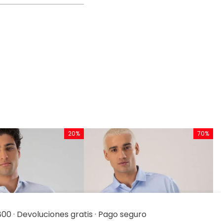
20%
70%
C
L
$
00 · Devoluciones gratis · Pago seguro