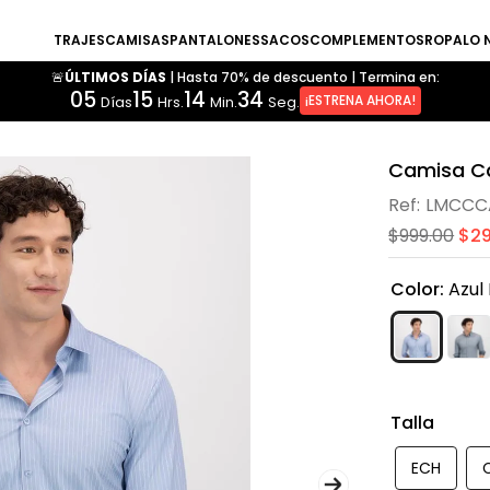
TRAJES
CAMISAS
PANTALONES
SACOS
COMPLEMENTOS
ROPA
LO 
🚨ÚLTIMOS DÍAS
|
Hasta 70% de descuento
|
Termina en:
05
15
14
34
¡ESTRENA AHORA!
Días
Hrs.
Min.
Seg.
Camisa Ca
LMCCC
$
999
.
00
$
2
Color
:
Azul
Talla
ECH