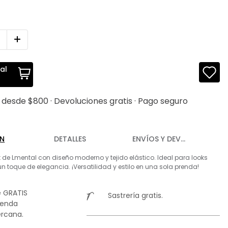
al
s desde $800 · Devoluciones gratis · Pago seguro
ÓN
DETALLES
ENVÍOS Y DEVOLUCIONES
 de Lmental con diseño moderno y tejido elástico. Ideal para looks
n toque de elegancia. ¡Versatilidad y estilo en una sola prenda!
 GRATIS
Sastrería gratis.
ienda
rcana.