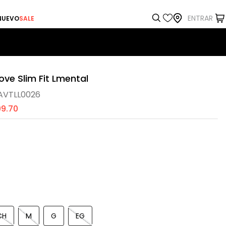
ENTRAR
NUEVO
SALE
ve Slim Fit Lmental
AVTLL0026
99
.
70
a
CH
M
G
EG