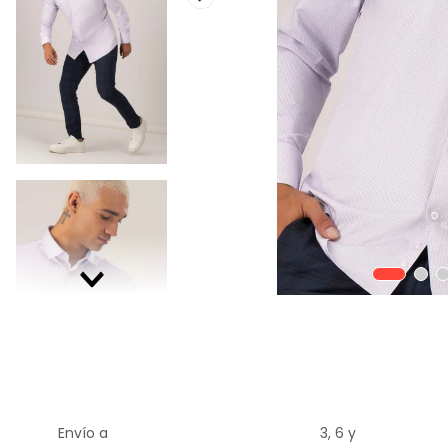
9
.
playera
10
.
abrigo
Envío a
3, 6 y