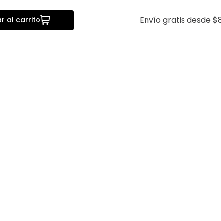
Envío gratis desde $8
r al carrito
a
Vista rápida
Fit Lmental
Camisa Easy Dry Contemporary
Camisa Tlao
Fit Sonneti
$
599
.
00
$
479
.
20
$
799
.
00
$
2