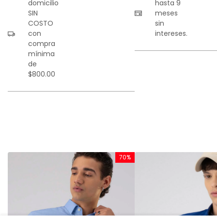
domicilio
hasta 9
SIN
meses
COSTO
sin
con
intereses.
compra
mínima
de
$800.00
%
70%