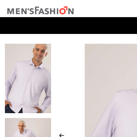
TÉRMINOS MÁS BUSCADOS
1
.
traje
2
.
camisa
3
.
pantalon
4
.
saco
5
.
chamarra
6
.
sobrecamisa
7
.
chaleco
8
.
smoking