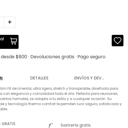
al
s desde $800 · Devoluciones gratis · Pago seguro
ÓN
DETALLES
ENVÍOS Y DEVOLUCIONES
m Fit de Lmental, ultra ligera, stretch y transpirable, diseñada para
gura con elegancia y comodidad todo el día. Perfecta para reuniones,
 eventos formales, se adapta a tu estilo y a cualquier ocasión. Su
e y tecnología thermo comfort te permiten lucir seguro, sofisticado y
able.
 GRATIS
Sastrería gratis.