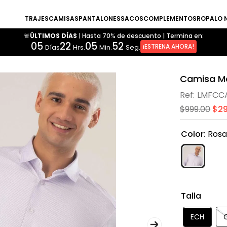
TRAJES
CAMISAS
PANTALONES
SACOS
COMPLEMENTOS
ROPA
LO 
🚨ÚLTIMOS DÍAS
|
Hasta 70% de descuento
|
Termina en:
05
22
05
50
¡ESTRENA AHORA!
Días
Hrs.
Min.
Seg.
Camisa Mo
LMFCC
$
999
.
00
$
2
Color
:
Ros
Talla
ECH