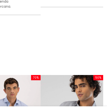
ienda
rcana.
70%
50%