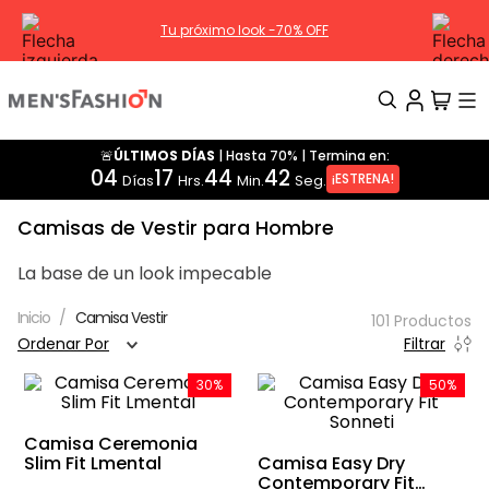
HÁBITAT | Nueva Colección
🚨ÚLTIMOS DÍAS
|
Hasta 70%
|
Termina en:
TÉRMINOS MÁS BUSCADOS
04
17
44
41
¡ESTRENA!
Días
Hrs.
Min.
Seg.
1
.
traje
Camisas de Vestir para Hombre
2
.
pantalon
3
.
camisa
La base de un look impecable
4
.
saco
Camisa Vestir
101
Productos
Ordenar Por
Filtrar
5
.
chamarra
6
.
sobrecamisa
30%
50%
7
.
chaleco
Camisa Ceremonia
8
Slim Fit Lmental
.
smoking
Camisa Easy Dry
Contemporary Fit