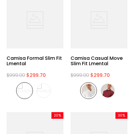
Camisa Formal Slim Fit
Camisa Casual Move
Lmental
Slim Fit Lmental
$
999
.
00
$
299
.
70
$
999
.
00
$
299
.
70
20%
30%