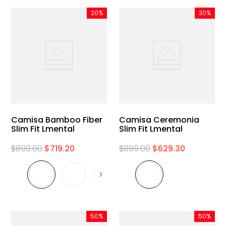
20%
30%
Camisa Bamboo Fiber
Camisa Ceremonia
Slim Fit Lmental
Slim Fit Lmental
$
899
.
00
$
719
.
20
$
899
.
00
$
629
.
30
50%
50%