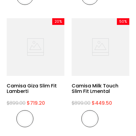
20%
50%
Camisa Giza Slim Fit
Camisa Milk Touch
Lamberti
Slim Fit Lmental
$
899
.
00
$
719
.
20
$
899
.
00
$
449
.
50