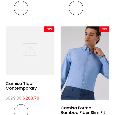
70%
70%
Camisa Tlaolli
Contemporary
$
899
.
00
$
269
.
70
Camisa Formal
Bamboo Fiber Slim Fit