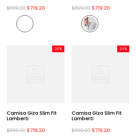
$
899
.
00
$
719
.
20
$
899
.
00
$
719
.
20
20%
20%
Camisa Giza Slim Fit
Camisa Giza Slim Fit
Lamberti
Lamberti
$
899
.
00
$
719
.
20
$
899
.
00
$
719
.
20