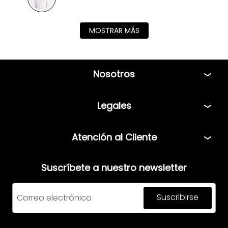
MOSTRAR MÁS
Nosotros
Tiendas
Legales
Bolsa de Trabajo
Políticas
Atención al Cliente
Términos y condiciones
Teléfono: 5544408013
Aviso de privacidad
Suscríbete a nuestro newsletter
Correo:
servicio@mensfashion.com
Facturación
Suscribirse
Comunícate vía Whatsapp
Horario de atención: