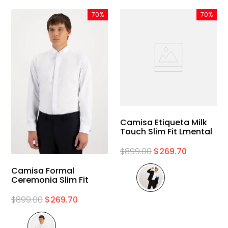
70%
70%
Camisa Etiqueta Milk
Touch Slim Fit Lmental
$
899
.
00
$
269
.
70
Camisa Formal
Ceremonia Slim Fit
$
899
.
00
$
269
.
70