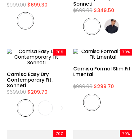
9
.
playera
Sonneti
$
999
.
00
$
699
.
30
$
699
.
00
$
349
.
50
10
.
abrigo
70%
70%
Camisa Formal Slim Fit
Camisa Easy Dry
Lmental
Contemporary Fit
Sonneti
$
999
.
00
$
299
.
70
$
699
.
00
$
209
.
70
70%
70%