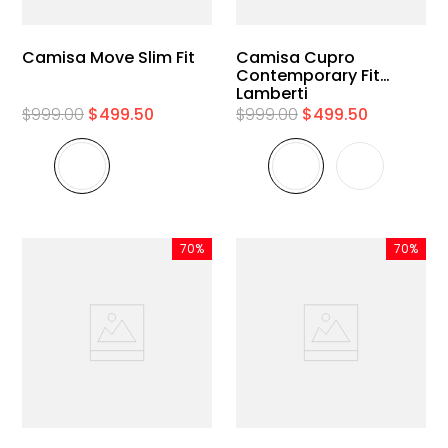
Camisa Move Slim Fit
Camisa Cupro
Contemporary Fit
Lamberti
$
999
.
00
$
499
.
50
$
999
.
00
$
499
.
50
70%
70%