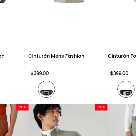
a
Vista rápida
on
Cinturòn Mens Fashion
Cinturón F
$
399
.
00
$
399
.
00
20%
20%