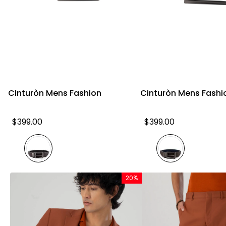
Vista rápida
Vista rápid
Cinturòn Mens Fashion
Cinturòn Mens Fashi
$
399
.
00
$
399
.
00
20%