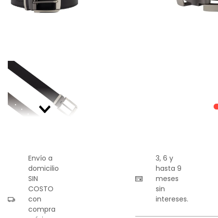
9
.
playera
10
.
abrigo
Envío a
3, 6 y
domicilio
hasta 9
SIN
meses
COSTO
sin
con
intereses.
compra