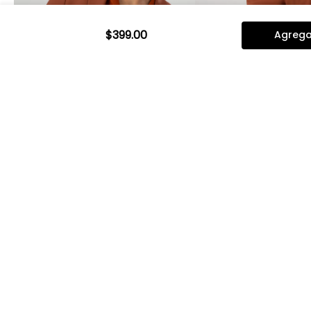
$
399
.
00
Agregar
Vista rápida
Vista rápi
Saco Separate Bamboo Slim Fit
Pantalón Separate
Lmental
Slim Fit Lmental
$
2399
.
00
$
1919
.
20
$
1099
.
00
$
879
.
20