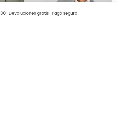
00 · Devoluciones gratis · Pago seguro
ista rápida
Vista rápida
parate Tlaolli Slim
Saco Separate Oversize
Relaxed Fit Lmental
79
.
20
$
2399
.
00
$
1919
.
20