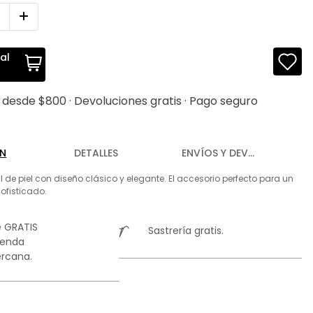
al
s desde $800 · Devoluciones gratis · Pago seguro
ÓN
DETALLES
ENVÍOS Y DEVOLUCIONES
 de piel con diseño clásico y elegante. El accesorio perfecto para un
sofisticado.
 GRATIS
Sastrería gratis.
ienda
rcana.