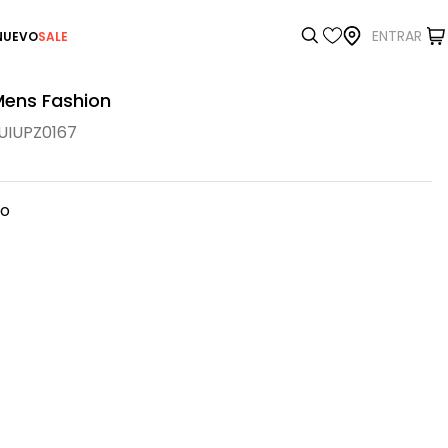
ENTRAR
NUEVO
SALE
Mens Fashion
IUPZ0167
ro