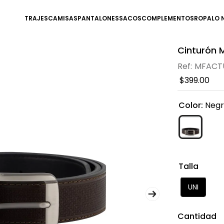
TRAJES
CAMISAS
PANTALONES
SACOS
COMPLEMENTOS
ROPA
LO 
Cinturón 
MFACTU
$
399
.
00
Color
:
Neg
Talla
UNI
Cantidad