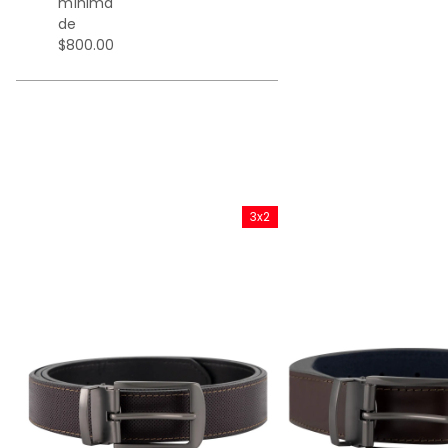
mínima
de
$800.00
x2
3x2