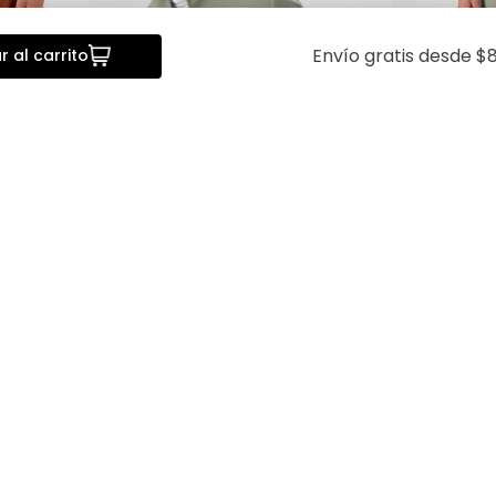
Envío gratis desde $8
 al carrito
da
Vista rápida
V
 Bamboo
Saco Separate Tlaolli Slim Fit
Pantalón Se
Lmental
Fit Lmental
$
2399
.
00
$
1919
.
20
$
1099
.
00
$
8