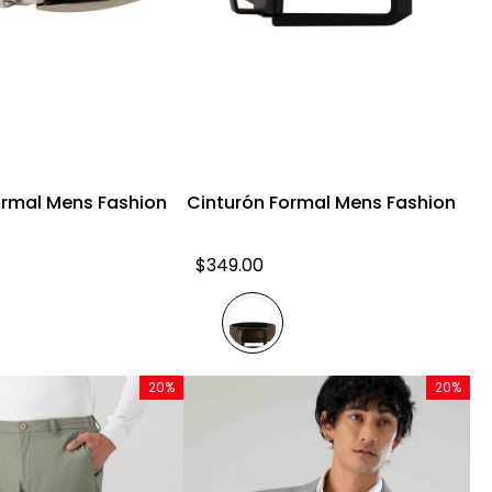
Vista rápida
Vista rápida
ormal Mens Fashion
Cinturón Formal Mens Fashion
C
$
349
.
00
20%
20%