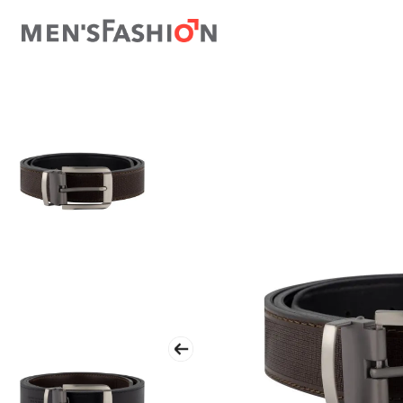
TÉRMINOS MÁS BUSCADOS
1
.
traje
2
.
camisa
3
.
pantalon
4
.
saco
5
.
chamarra
6
.
smoking
7
.
sobrecamisa
8
.
chaleco