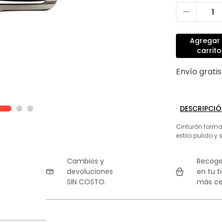
Agregar 
carrito
Envío grati
DESCRIPCI
Cinturón formal
estilo pulido y 
Cambios y
Recoge
devoluciones
en tu t
SIN COSTO.
más ce