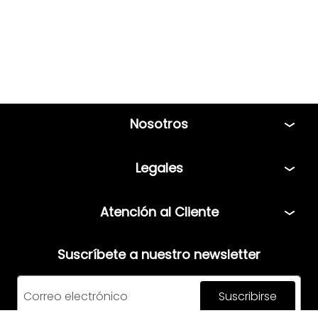
Nosotros
Tiendas
Legales
Bolsa de Trabajo
Políticas
Atención al Cliente
Términos y condiciones
Teléfono: 5544408013
Aviso de privacidad
Suscríbete a nuestro newsletter
Correo:
servicio@mensfashion.com
Facturación
Suscribirse
Comunícate vía Whatsapp