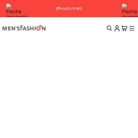
💳Hasta 9 MSI
TÉRMINOS MÁS BUSCADOS
1
.
traje
2
.
camisa
3
.
pantalon
4
.
saco
5
.
chamarra
6
.
sobrecamisa
7
.
smoking
8
.
chaleco