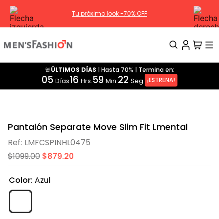
Tu próximo look -70% OFF
🚨ÚLTIMOS DÍAS
|
Hasta 70%
|
Termina en:
TÉRMINOS MÁS BUSCADOS
05
16
59
20
¡ESTRENA!
Días
Hrs.
Min.
Seg.
1
.
traje
2
.
pantalon
3
.
camisa
Pantalón Separate Move Slim Fit Lmental
4
.
saco
LMFCSPINHL0475
$
1099
.
00
5
.
chamarra
$
879
.
20
6
.
sobrecamisa
Color
:
Azul
7
.
playera
8
.
smoking