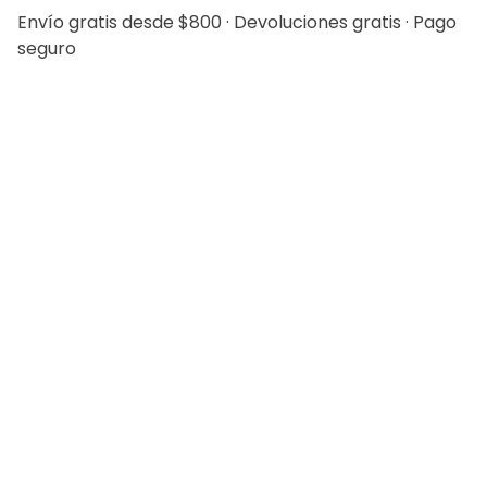
Envío gratis desde $800 · Devoluciones gratis · Pago
seguro
Saco Separate Bamboo
Pantalón Separate
Slim Fit Lmental
Bamboo Slim Fit Lmental
$
2399
.
00
$
1919
.
20
$
1099
.
00
$
879
.
20
Nosotros
Tiendas
Legales
Bolsa de Trabajo
Políticas
Atención al Cliente