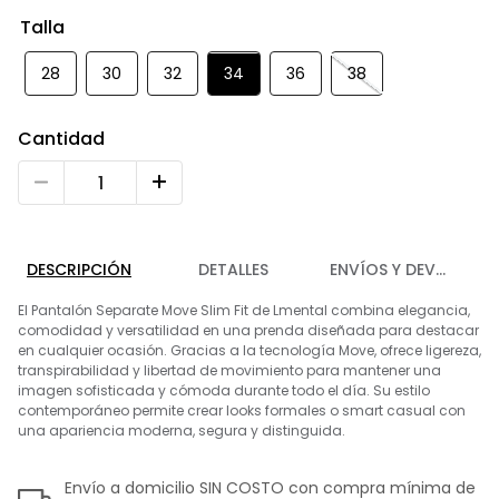
9
.
chaleco
Talla
10
.
abrigo
28
30
32
34
36
38
Cantidad
DESCRIPCIÓN
DETALLES
ENVÍOS Y DEVOLUCIO
El Pantalón Separate Move Slim Fit de Lmental combina elegancia,
comodidad y versatilidad en una prenda diseñada para destacar
en cualquier ocasión. Gracias a la tecnología Move, ofrece ligereza,
transpirabilidad y libertad de movimiento para mantener una
imagen sofisticada y cómoda durante todo el día. Su estilo
contemporáneo permite crear looks formales o smart casual con
una apariencia moderna, segura y distinguida.
Envío a domicilio SIN COSTO con compra mínima de