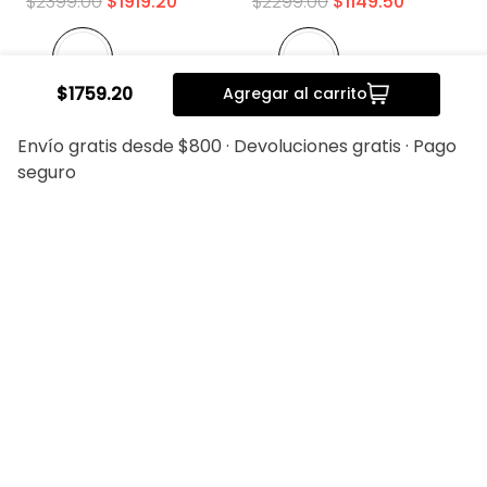
$
2399
.
00
$
1919
.
20
$
2299
.
00
$
1149
.
50
$
1759
.
20
Agregar al carrito
Envío gratis desde $800 · Devoluciones gratis · Pago
seguro
20%
20%