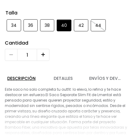
9
.
chaleco
Talla
10
.
abrigo
34
36
38
40
42
44
Cantidad
DESCRIPCIÓN
DETALLES
ENVÍOS Y DEVOLUCIO
Este saco no solo completa tu outfit: lo eleva, lo refina y te hace
destacar sin esfuerzo.El Saco Separate Slim Fit de Lmental está
pensado para quienes quieren proyectar seguridad, estilo y
modernidad sin sentirse rígidos, pesados o incómodos. Desde el
primer vistazo, su diseño cruzado aporta carácter y presencia,
creando una línea elegante que estiliza el torso y te hace ver
impecable en cualquier situación. Forma parte del proyecto
Bamboo Fiber, una iniciativa que apuesta por telas innovadoras y
responsables, diseñadas para sentirse bien por dentro y por fuera.