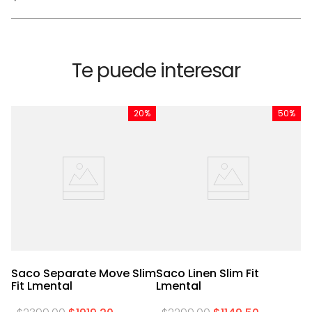
Te puede interesar
%
20%
50%
Saco Separate Move Slim
Saco Linen Slim Fit
S
Fit Lmental
Lmental
R