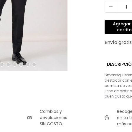
Agregar 
carrito
Envío grati
DESCRIPCI
Smoking Ceremo
destacar con 
camisa de vest
lleno de distin
buen gusto que
Cambios y
Recoge
devoluciones
en tu t
SIN COSTO.
más ce