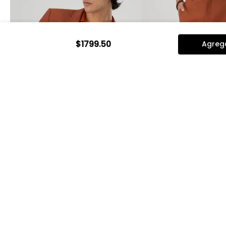
$
1799
.
50
Agrega
Vista rápida
Vista rápi
Saco Separate Bamboo Slim Fit
Pantalón Separate
Lmental
Slim Fit Lmental
$
2399
.
00
$
1919
.
20
$
1099
.
00
$
879
.
20