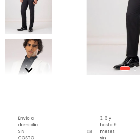
9
.
playera
10
.
abrigo
Envío a
3, 6 y
domicilio
hasta 9
SIN
meses
COSTO
sin