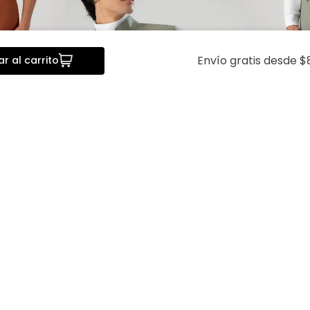
Envío gratis desde $
r al carrito
da
Vista rápida
V
 Bamboo
Saco Separate Tlaolli Slim Fit
Pantalón Se
Lmental
Fit Lmental
$
2399
.
00
$
1919
.
20
$
1099
.
00
$
8