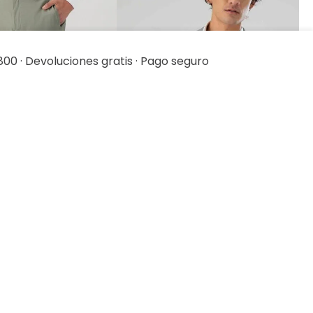
800 · Devoluciones gratis · Pago seguro
ista rápida
Vista rápida
parate Tlaolli Slim
Saco Separate Oversize
Relaxed Fit Lmental
79
.
20
$
2399
.
00
$
1919
.
20