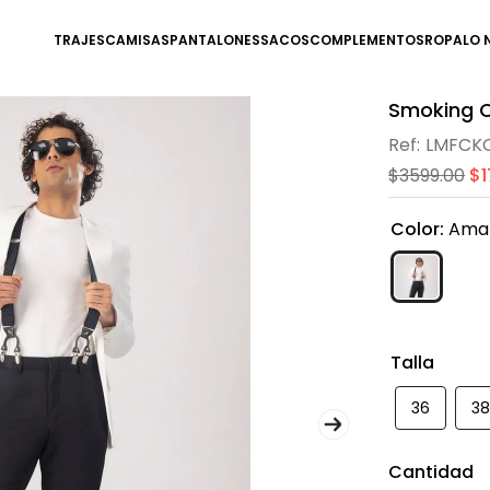
TRAJES
CAMISAS
PANTALONES
SACOS
COMPLEMENTOS
ROPA
LO 
Smoking C
LMFCKC
$
3599
.
00
$
Color
:
Amar
Talla
36
3
Cantidad