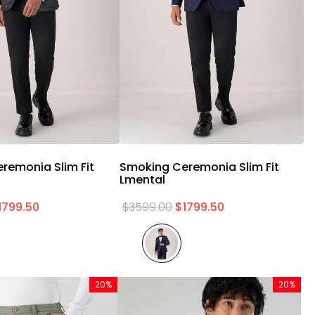
Vista rápida
Vista rápida
remonia Slim Fit
Smoking Ceremonia Slim Fit
T
Lmental
C
1799
.
50
$
3599
.
00
$
1799
.
50
$
20%
20%