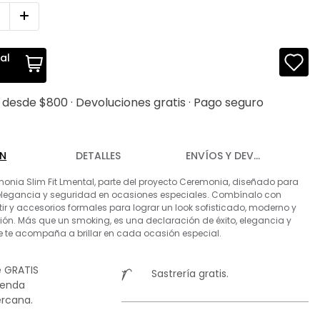
al
s desde $800 · Devoluciones gratis · Pago seguro
ÓN
DETALLES
ENVÍOS Y DEVOLUCIONES
nia Slim Fit Lmental, parte del proyecto Ceremonia, diseñado para
elegancia y seguridad en ocasiones especiales. Combínalo con
ir y accesorios formales para lograr un look sofisticado, moderno y
ción. Más que un smoking, es una declaración de éxito, elegancia y
 te acompaña a brillar en cada ocasión especial.
 GRATIS
Sastrería gratis.
ienda
rcana.