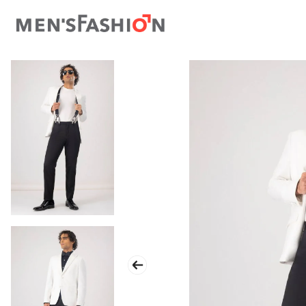
TÉRMINOS MÁS BUSCADOS
1
.
traje
2
.
camisa
3
.
pantalon
4
.
saco
5
.
chamarra
6
.
sobrecamisa
7
.
smoking
8
.
chaleco