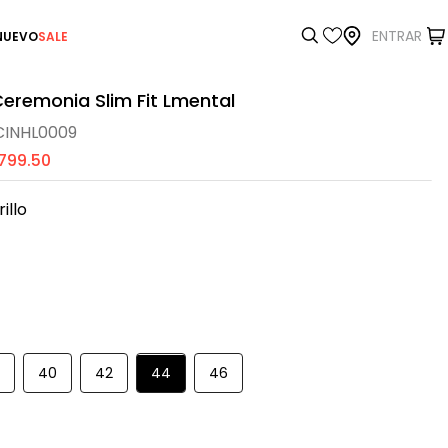
ENTRAR
NUEVO
SALE
eremonia Slim Fit Lmental
INHL0009
1799
.
50
illo
8
40
42
44
46