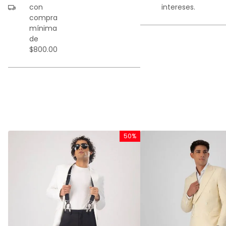
con
intereses.
compra
mínima
de
$800.00
%
50%