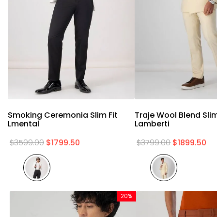
Vista rápida
Vista rápid
Smoking Ceremonia Slim Fit
Traje Wool Blend Slim
Lmental
Lamberti
$
3599
.
00
$
1799
.
50
$
3799
.
00
$
1899
.
50
20%