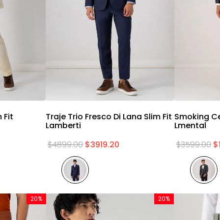
a
Vista rápida
 Fit
Traje Trio Fresco Di Lana Slim Fit
Smoking Ce
Lamberti
Lmental
$
4899
.
00
$
3919
.
20
$
3599
.
00
$
20%
20%