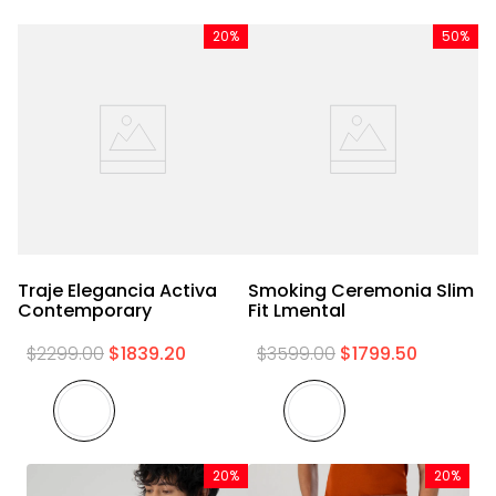
%
20%
50%
S
Fi
Traje Elegancia Activa
Smoking Ceremonia Slim
Contemporary
Fit Lmental
$
2299
.
00
$
1839
.
20
$
3599
.
00
$
1799
.
50
20%
20%