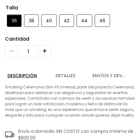
9
.
chaleco
Talla
10
.
abrigo
36
38
40
42
44
46
Cantidad
DESCRIPCIÓN
DETALLES
ENVÍOS Y DEVOLUCIO
Smoking Ceremonia Slim Fit Lmental, parte del proyecto Ceremonia,
diseñado para destacar con elegancia y seguridad en eventos
especiales. Combínalo con camisa de vestir y accesorios formales
para lograr un look sofisticado, moderno y lleno de distinción.Es
más que un smoking, es una experiencia que te hace sentir seguro,
elegante y listo para cualquier ocasión donde quieras dejar huella.
Envío a domicilio SIN COSTO con compra mínima de
$800.00