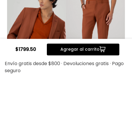
$
1799
.
50
Agregar al carrito
Envío gratis desde $800 · Devoluciones gratis · Pago
seguro
Saco Separate Bamboo
Pantalón Separate
Slim Fit Lmental
Bamboo Slim Fit Lmental
$
2399
.
00
$
1919
.
20
$
1099
.
00
$
879
.
20