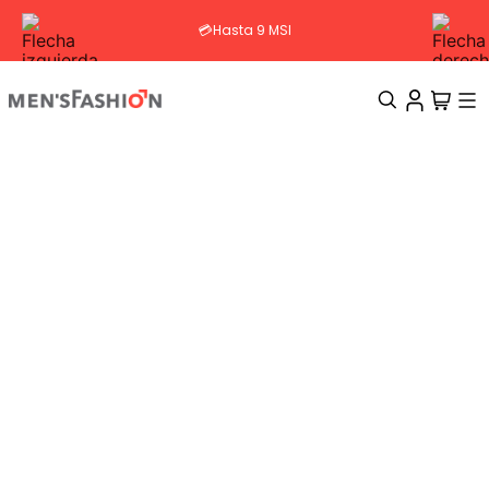
💳Hasta 9 MSI
TÉRMINOS MÁS BUSCADOS
1
.
traje
2
.
camisa
3
.
pantalon
4
.
saco
5
.
chamarra
6
.
sobrecamisa
7
.
chaleco
8
.
smoking