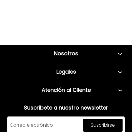
Nosotros
Tiendas
Legales
Bolsa de Trabajo
Políticas
Atención al Cliente
Términos y condiciones
Teléfono: 5544408013
Aviso de privacidad
Suscríbete a nuestro newsletter
Correo:
servicio@mensfashion.com
Facturación
Suscribirse
Comunícate vía Whatsapp