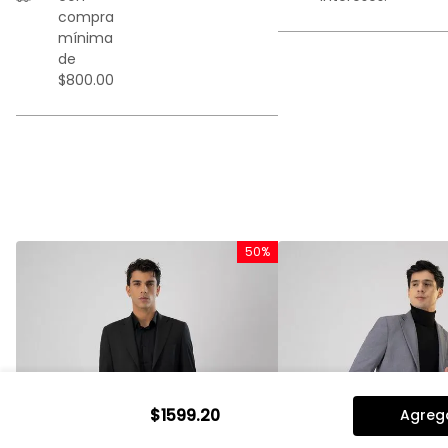
compra
mínima
de
$800.00
%
50%
$
1599
.
20
Agrega