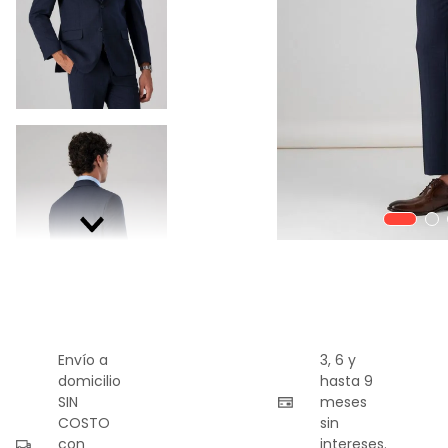
9
.
playera
10
.
abrigo
Envío a
3, 6 y
domicilio
hasta 9
SIN
meses
COSTO
sin
con
intereses.