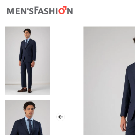
TÉRMINOS MÁS BUSCADOS
1
.
traje
2
.
camisa
3
.
pantalon
4
.
saco
5
.
chamarra
6
.
sobrecamisa
7
.
smoking
8
.
chaleco