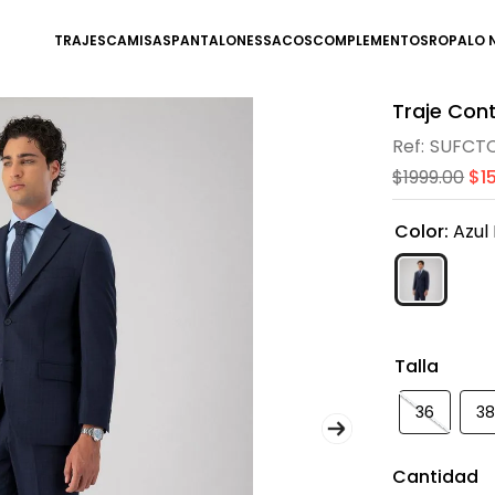
TRAJES
CAMISAS
PANTALONES
SACOS
COMPLEMENTOS
ROPA
LO 
Traje Con
SUFCT
$
1999
.
00
$
1
Color
:
Azul
Talla
36
3
Cantidad