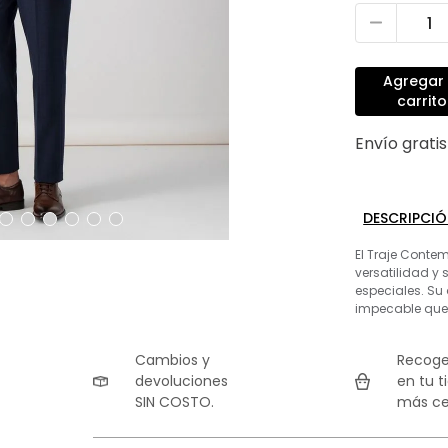
Agregar 
carrito
Envío grati
DESCRIPCI
El Traje Conte
versatilidad y 
especiales. Su
impecable que 
Cambios y
Recoge
devoluciones
en tu t
SIN COSTO.
más ce