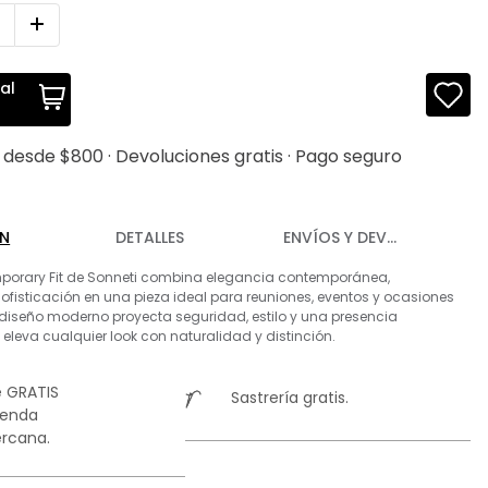
al
s desde $800 · Devoluciones gratis · Pago seguro
ÓN
DETALLES
ENVÍOS Y DEVOLUCIONES
mporary Fit de Sonneti combina elegancia contemporánea,
sofisticación en una pieza ideal para reuniones, eventos y ocasiones
 diseño moderno proyecta seguridad, estilo y una presencia
eleva cualquier look con naturalidad y distinción.
 GRATIS
Sastrería gratis.
ienda
rcana.