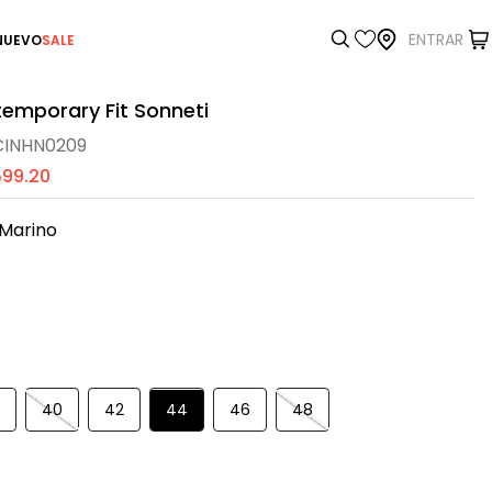
ENTRAR
NUEVO
SALE
temporary Fit Sonneti
CINHN0209
599
.
20
 Marino
8
40
42
44
46
48