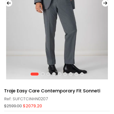
9
.
playera
10
.
abrigo
Traje Easy Care Contemporary Fit Sonneti
SUFCTCINHN0207
$
2599
.
00
$
2079
.
20