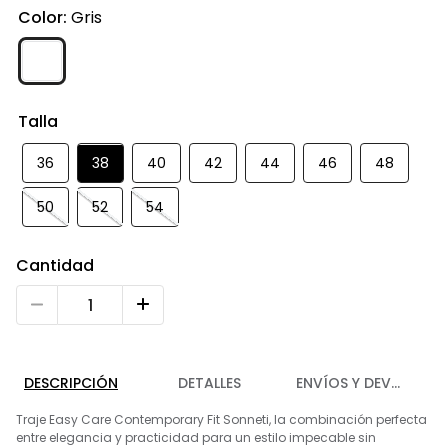
Color
:
Gris
Talla
36
38
40
42
44
46
48
50
52
54
Cantidad
DESCRIPCIÓN
DETALLES
ENVÍOS Y DEVOLUCIO
Traje Easy Care Contemporary Fit Sonneti, la combinación perfecta
entre elegancia y practicidad para un estilo impecable sin