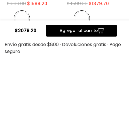
$
1999
.
00
$
1599
.
20
$
4599
.
00
$
1379
.
70
$
2079
.
20
Agregar al carrito
Envío gratis desde $800 · Devoluciones gratis · Pago
seguro
20%
20%