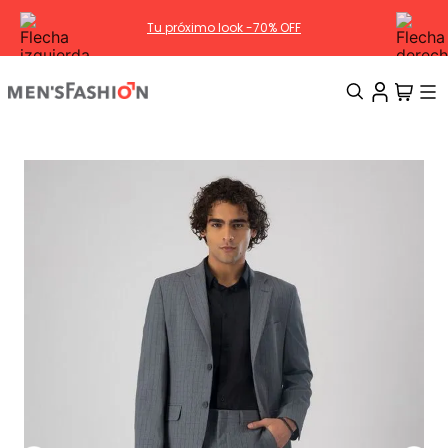
Tu próximo look -70% OFF
TÉRMINOS MÁS BUSCADOS
1
.
traje
2
.
camisa
3
.
pantalon
4
.
saco
5
.
chamarra
6
.
sobrecamisa
7
.
smoking
8
.
chaleco