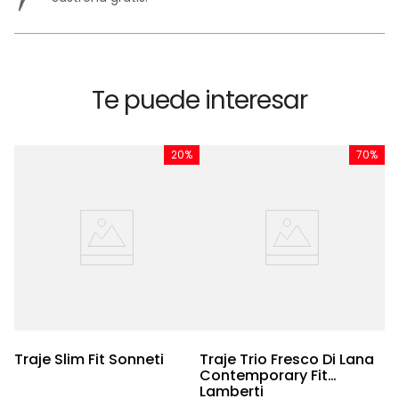
Te puede interesar
%
20%
70%
m
Traje Slim Fit Sonneti
Traje Trio Fresco Di Lana
T
Contemporary Fit
C
Lamberti
S