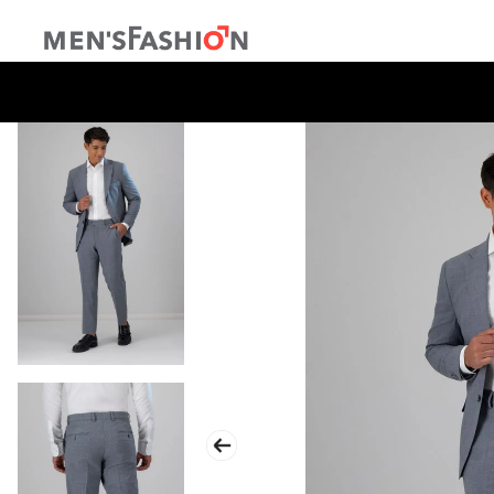
TÉRMINOS MÁS BUSCADOS
1
.
traje
2
.
camisa
3
.
pantalon
4
.
saco
5
.
chamarra
6
.
sobrecamisa
7
.
chaleco
8
.
smoking