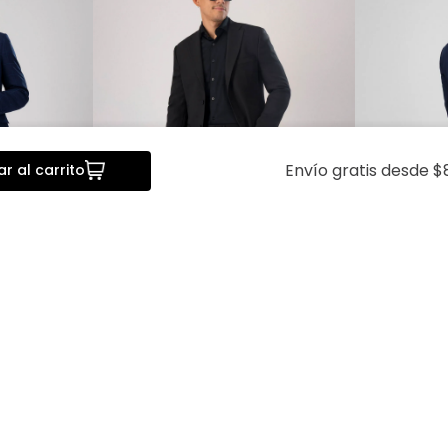
Envío gratis desde $
r al carrito
a
Vista rápida
Fit Sonneti
Traje Washable Contemporary
Traje Trio W
Fit Sonneti
Lamberti
$
2599
.
00
$
2079
.
20
$
4899
.
00
$