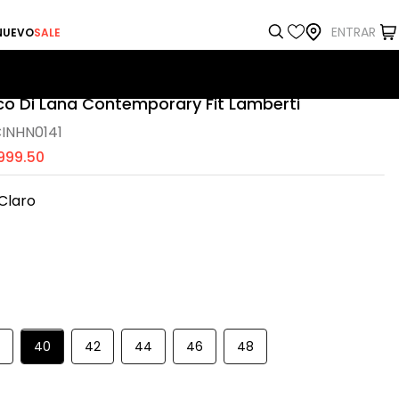
ENTRAR
NUEVO
SALE
sco Di Lana Contemporary Fit Lamberti
INHN0141
999
.
50
 Claro
8
40
42
44
46
48