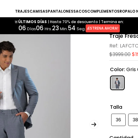
TRAJES
CAMISAS
PANTALONES
SACOS
COMPLEMENTOS
ROPA
LO 
🚨ÚLTIMOS DÍAS
|
Hasta 70% de descuento
|
Termina en:
06
06
23
53
¡ESTRENA AHORA!
Días
Hrs.
Min.
Seg.
Traje Fre
LAFCTC
$
3999
.
00
$
1
Color
:
Gris
Talla
36
3
Cantidad