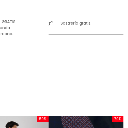
te traje conquista porque combina frescura, ligereza y una elegancia
 esfuerzo. Con Lamberti Fresco Di Lana, no solo eliges un traje: eliges
o, comodidad real y una presencia que destaca en cada paso.
 GRATIS
Sastrería gratis.
ienda
rcana.
50%
70%