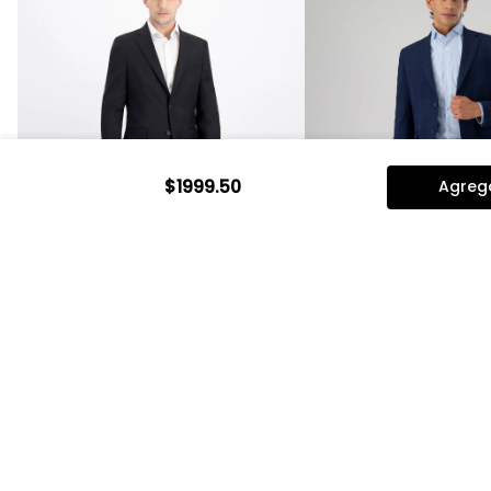
$
1999
.
50
Agrega
Vista rápida
Vista rápid
Traje Contemporary Fit Sonneti
Traje Washable Slim 
$
2299
.
00
$
1839
.
20
$
2599
.
00
$
2079
.
20