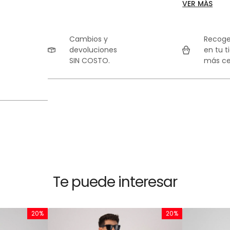
especiales. Es
que se nota sin
estilo modern
Cambios y
Recoge
devoluciones
en tu t
SIN COSTO.
más ce
Te puede interesar
20%
20%