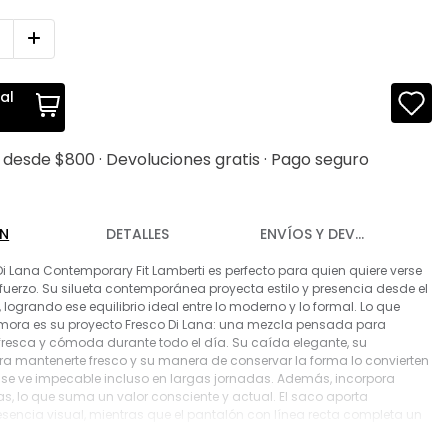
al
s desde $800 · Devoluciones gratis · Pago seguro
ÓN
DETALLES
ENVÍOS Y DEVOLUCIONES
 Di Lana Contemporary Fit Lamberti es perfecto para quien quiere verse
sfuerzo. Su silueta contemporánea proyecta estilo y presencia desde el
, logrando ese equilibrio ideal entre lo moderno y lo formal. Lo que
mora es su proyecto Fresco Di Lana: una mezcla pensada para
, fresca y cómoda durante todo el día. Su caída elegante, su
 mantenerte fresco y su manera de conservar la forma lo convierten
e se ve impecable incluso en largas jornadas. Además, incorpora
as, lo que suma un valor consciente y actual. El saco aporta
resencia visual, mientras que el pantalón con línea recta completa un
versátil que se adapta tanto a reuniones importantes como a eventos