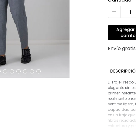
Agregar 
carrito
Envío grati
DESCRIPCI
El Traje Fresco
elegante sin e
primer instante
realmente ena
sentirse ligera
capacidad para
en un traje qu
fibras reciclad
estructura y p
look pulido y 