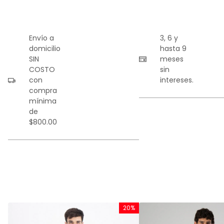
Envío a
3, 6 y
domicilio
hasta 9
SIN
meses
COSTO
sin
con
intereses.
compra
mínima
de
$800.00
%
20%