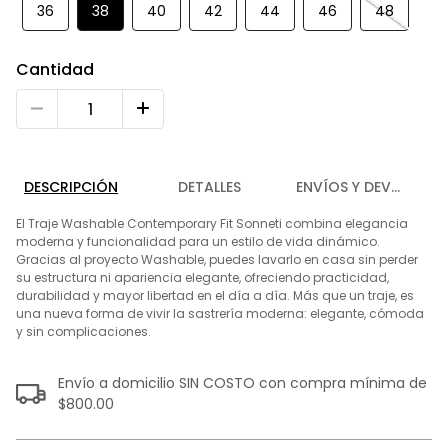
9
.
playera
36
38
40
42
44
46
48
10
.
abrigo
Cantidad
DESCRIPCIÓN
DETALLES
ENVÍOS Y DEVOLUCIO
El Traje Washable Contemporary Fit Sonneti combina elegancia
moderna y funcionalidad para un estilo de vida dinámico.
Gracias al proyecto Washable, puedes lavarlo en casa sin perder
su estructura ni apariencia elegante, ofreciendo practicidad,
durabilidad y mayor libertad en el día a día. Más que un traje, es
una nueva forma de vivir la sastrería moderna: elegante, cómoda
y sin complicaciones.
Envío a domicilio SIN COSTO con compra mínima de
$800.00