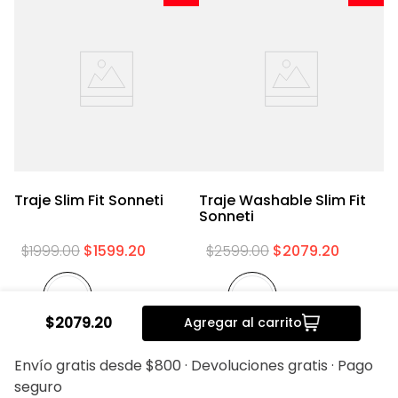
im
Traje Slim Fit Sonneti
Traje Washable Slim Fit
T
Sonneti
S
$
1999
.
00
$
1599
.
20
$
2599
.
00
$
2079
.
20
$
2079
.
20
Agregar al carrito
Envío gratis desde $800 · Devoluciones gratis · Pago
seguro